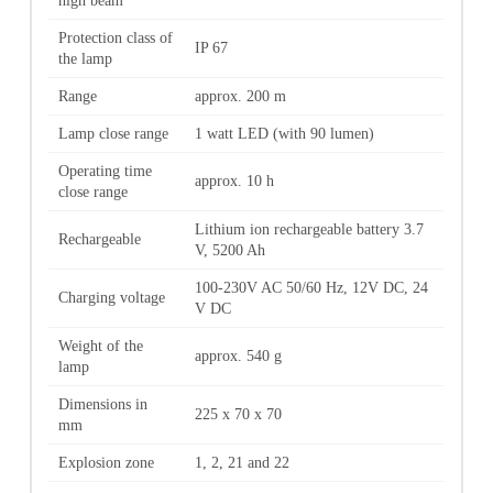
high beam
Protection class of
IP 67
the lamp
Range
approx. 200 m
Lamp close range
1 watt LED (with 90 lumen)
Operating time
approx. 10 h
close range
Lithium ion rechargeable battery 3.7
Rechargeable
V, 5200 Ah
100-230V AC 50/60 Hz, 12V DC, 24
Charging voltage
V DC
Weight of the
approx. 540 g
lamp
Dimensions in
225 x 70 x 70
mm
Explosion zone
1, 2, 21 and 22