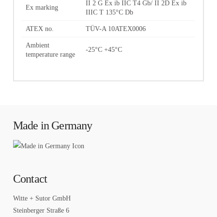
II 2 G Ex ib IIC T4 Gb/ II 2D Ex ib
Ex marking
IIIC T 135°C Db
ATEX no.
TÜV-A 10ATEX0006
Ambient
-25°C +45°C
temperature range
Made in Germany
Contact
Witte + Sutor GmbH
Steinberger Straße 6