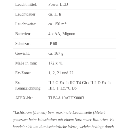
Leuchtmittel:
Power LED
Leuchtdauer:
ca. 11 h
Leuchtweite:
ca. 150 m*
Batterien:
4 x AA, Mignon
Schutzart:
IP 68
Gewicht:
ca. 167 g
Maße in mm:
172 x 41
Ex-Zone:
1, 2, 21 und 22
Ex-
II 2 G Ex ib IIC T4 Gb / II 2 D Ex ib
Kennzeichnung:
IIIC T 135°C Db
ATEX-Nr.:
TÜV-A 10ATEX0003
*Lichtstrom (Lumen) bzw. maximale Leuchtweite (Meter)
gemessen beim Einschalten mit einem Satz neuer Batterien. Es
handelt sich um durchschnittliche Werte, welche bedingt durch