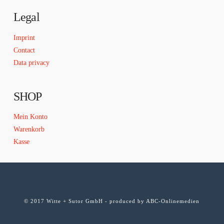
Legal
Imprint
Contact
Data privacy
SHOP
Mein Konto
Warenkorb
Kasse
© 2017 Witte + Sutor GmbH - produced by
ABC-Onlinemedien